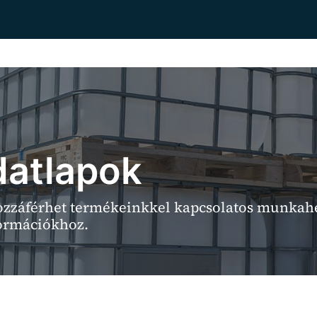
datlapok
hozzáférhet termékeinkkel kapcsolatos munkah
formációkhoz.